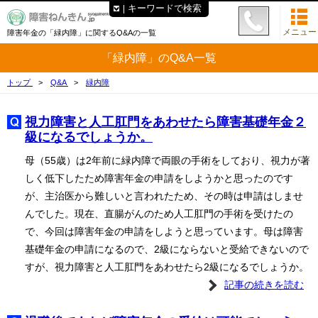
キーワードで検索
メニュー
障害年金の「緑内障」に関するQ&Aの一覧
「緑内障」のQ&A一覧
トップ
Q&A
緑内障
視力障害と人工肛門をあわせたら障害基礎年金２
級になるでしょうか。
母（55歳）は2年前に緑内障で両眼の手術をしており、視力が著
しく低下したため障害年金の申請をしようかと思ったのです
が、主治医から難しいと言われたため、その時は申請はしませ
んでした。現在、直腸がんのため人工肛門の手術を受けたの
で、今回は障害年金の申請をしようと思っています。母は障害
基礎年金の申請になるので、2級にならないと受給できないので
すが、視力障害と人工肛門をあわせたら2級になるでしょうか。
記事の続きを読む