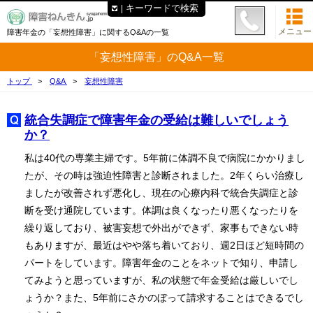
キーワードで検索
メニュー
障害年金の「妄想性障害」に関するQ&Aの一覧
「妄想性障害」のQ&A一覧
トップ
Q&A
妄想性障害
統合失調症で障害年金の受給は難しいでしょう
か？
私は40代の専業主婦です。5年前に体調不良で病院にかかりまし
たが、その時は強迫性障害と診断されました。2年くらい治療し
ましたが改善されず悪化し、現在の心療内科で統合失調症と診
断を受け通院しています。体調は良くなったり悪くなったりを
繰り返しており、被害妄想で外出ができず、家事もできない時
もありますが、最近はやや落ち着いており、週2日ほど短時間の
パートをしています。障害年金のことをネットで知り、申請し
てみようと思っていますが、私の状態で年金受給は厳しいでし
ょうか？また、5年前にさかのぼって請求することはできるでし