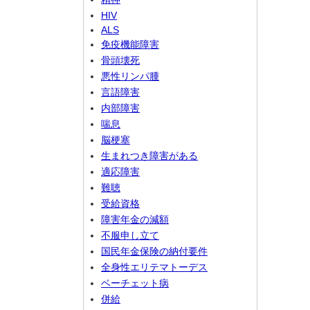
HIV
ALS
免疫機能障害
骨頭壊死
悪性リンパ腫
言語障害
内部障害
喘息
脳梗塞
生まれつき障害がある
適応障害
難聴
受給資格
障害年金の減額
不服申し立て
国民年金保険の納付要件
全身性エリテマトーデス
ベーチェット病
併給