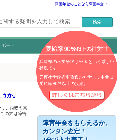
障害年金のことなら障害年金.jp
サポート
兵庫県の不支給率は56％という厳しい
状況です。
元厚生労働省事務官の社労士：中井は
受給率90％以上の実績。
ょうか。
おり、両親も高
。この方は障害
障害年金をもらえるか、
カンタン査定！
1分で入力完了！