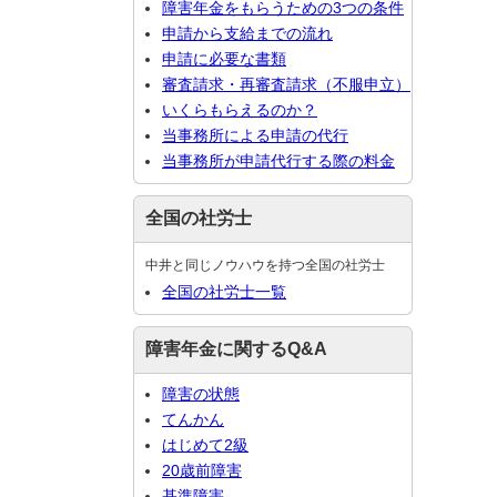
障害年金をもらうための3つの条件
申請から支給までの流れ
申請に必要な書類
審査請求・再審査請求（不服申立）
いくらもらえるのか？
当事務所による申請の代行
当事務所が申請代行する際の料金
全国の社労士
中井と同じノウハウを持つ全国の社労士
全国の社労士一覧
障害年金に関するQ&A
障害の状態
てんかん
はじめて2級
20歳前障害
基準障害