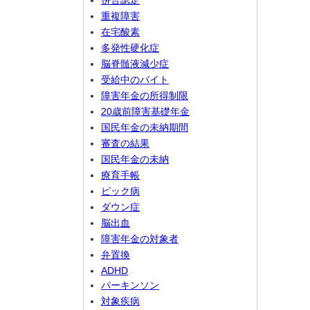
併合認定
重複障害
在宅酸素
多発性硬化症
脳脊髄液減少症
受給中のバイト
障害年金の所得制限
20歳前障害基礎年金
国民年金の未納期間
審査の結果
国民年金の未納
療育手帳
ピック病
ダウン症
脳出血
障害年金の対象者
弁置換
ADHD
パーキンソン
対象疾病