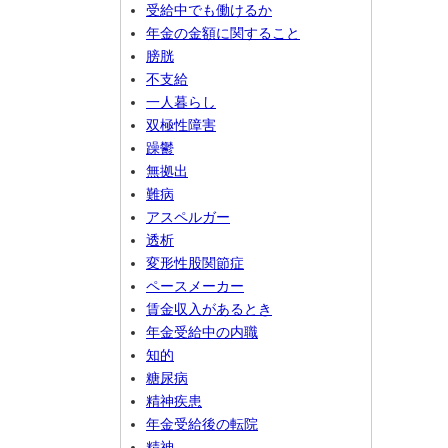
受給中でも働けるか
年金の金額に関すること
膀胱
不支給
一人暮らし
双極性障害
躁鬱
無拠出
難病
アスペルガー
透析
変形性股関節症
ペースメーカー
賃金収入があるとき
年金受給中の内職
知的
糖尿病
精神疾患
年金受給後の転院
精神