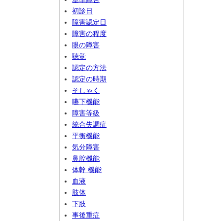
初診日
障害認定日
障害の程度
眼の障害
聴覚
認定の方法
認定の時期
そしゃく
嚥下機能
障害等級
統合失調症
平衡機能
気分障害
鼻腔機能
体幹 機能
血液
肢体
下肢
事後重症