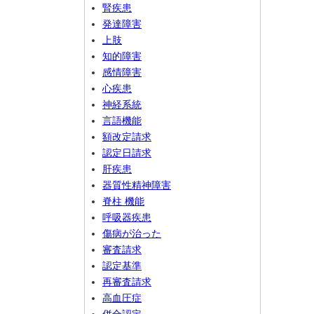
腎疾患
発達障害
上肢
知的障害
感情障害
心疾患
神経系統
言語機能
額改定請求
認定日請求
肝疾患
器質性精神障害
脊柱 機能
呼吸器疾患
傷病が治った
審査請求
認定基準
再審査請求
高血圧症