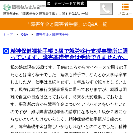
キーワードで検索
メニュー
障害年金の「障害年金と障害者手帳」に関するQ&Aの一覧
「障害年金と障害者手帳」のQ&A一覧
トップ
Q&A
障害年金と障害者手帳
精神保健福祉手帳３級で就労移行支援事業所に通
っています。障害基礎年金は受給できませんか。
私の娘は現在35歳です。子供のころからマイペースで周りの子
たちとは違う様子でした。勉強も苦手で、なんとか大学は卒業
しましたが、仕事は長続きせず、１年足らずで転々としていま
す。現在は就労移行支援事業所に通っておりますが、就職は困
難で自立の目途は立っておらず、将来を大変危惧しておりま
す。事業所の方から障害年金についてアドバイスをいただいた
のですが、娘は障害基礎年金の請求になるため１級か２級にな
らないといただけないらしく、精神保健福祉手帳が３級のた
め、障害基礎年金は難しいかもしれないとのことでした。精神